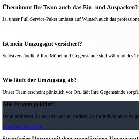
Übernimmt Ihr Team auch das Ein- und Auspacken?
Ja, unser Full-Service-Paket umfasst auf Wunsch auch das professio
Ist mein Umzugsgut versichert?
Selbstverständlich! Ihre Möbel und Gegenstände sind während des Tra
Wie läuft der Umzugstag ab?
Unser Team erscheint pünktlich vor Ort, lädt Ihre Gegenstände sorgfälti
Alle Fragen geklärt?
Dann probieren Sie es jetzt aus und fordern Sie Ihr individuelles Ang
Jetzt Anfrage starten
Stressfreier Umzug mit dem zuverlässigen Umzugsun