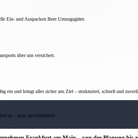
nelle Ein- und Auspacken Ihrer Umzugsgüter.
nsports über uns versichert.
g ein und bringt alles sicher ans Ziel – strukturiert, schnell und zuverl
ebot an – ganz unverbindlich.
ternehmen Frankfurt am Main – von der Planung bis 