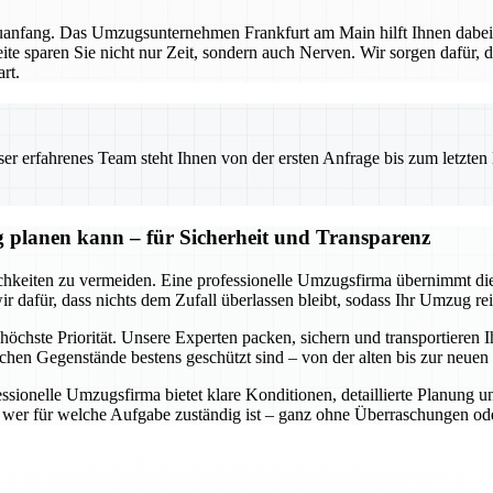
euanfang. Das Umzugsunternehmen Frankfurt am Main hilft Ihnen dabei,
ite sparen Sie nicht nur Zeit, sondern auch Nerven. Wir sorgen dafür, 
rt.
 erfahrenes Team steht Ihnen von der ersten Anfrage bis zum letzten Ka
 planen kann – für Sicherheit und Transparenz
keiten zu vermeiden. Eine professionelle Umzugsfirma übernimmt diese
dafür, dass nichts dem Zufall überlassen bleibt, sodass Ihr Umzug rei
höchste Priorität. Unsere Experten packen, sichern und transportieren I
ichen Gegenstände bestens geschützt sind – von der alten bis zur neu
essionelle Umzugsfirma bietet klare Konditionen, detaillierte Planung 
nd wer für welche Aufgabe zuständig ist – ganz ohne Überraschungen od