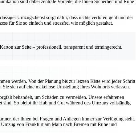
nikation sind dabei zentrale Vorteile, die Ihnen Sicherheit und Ruhe
lässiger Umzugsdienst sorgt dafür, dass nichts verloren geht und der
s für Sie so einfach und stressfrei wie möglich gestaltet.
rton zur Seite – professionell, transparent und termingerecht.
en werden. Von der Planung bis zur letzten Kiste wird jeder Schritt
en Sie sich auf eine makellose Umstellung Ihres Wohnorts verlassen.
orgfalt behandelt, um Schäden zu vermeiden. Unsere erfahrenen
et sind. So bleibt Ihr Hab und Gut während des Umzugs vollständig
artner, der Ihnen bei Fragen und Anliegen immer zur Verfügung steht.
Ihren Umzug von Frankfurt am Main nach Bremen mit Ruhe und