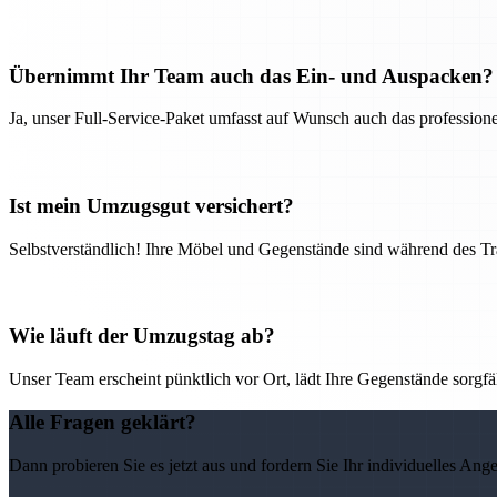
Übernimmt Ihr Team auch das Ein- und Auspacken?
Ja, unser Full-Service-Paket umfasst auf Wunsch auch das professio
Ist mein Umzugsgut versichert?
Selbstverständlich! Ihre Möbel und Gegenstände sind während des Tra
Wie läuft der Umzugstag ab?
Unser Team erscheint pünktlich vor Ort, lädt Ihre Gegenstände sorgfälti
Alle Fragen geklärt?
Dann probieren Sie es jetzt aus und fordern Sie Ihr individuelles Ang