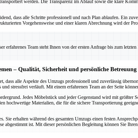
transportiert werden. Die Transparenz im Ablauf sowie die klare Kommu
d, dass alle Schritte professionell und nach Plan ablaufen. Ein zuver
rukturierten Vorgehensweise und einer klaren Abrechnung wird der Prozes
 erfahrenes Team steht Ihnen von der ersten Anfrage bis zum letzten Ka
en – Qualität, Sicherheit und persönliche Betreuung
 dass alle Aspekte des Umzugs professionell und zuverlässig übernomm
s und stressfrei verläuft. Mit einem erfahrenen Team an der Seite könn
ordergrund. Jedes Möbelstück und jeder Gegenstand wird mit größter S
 hochwertige Materialien, die für die sichere Transportierung geeign
ices. Sie erhalten während des gesamten Umzugs einen festen Ansprechp
nisse abgestimmt ist. Mit dieser persönlichen Begleitung können Sie 