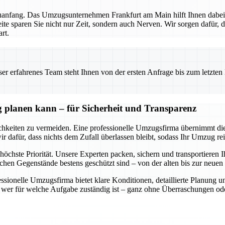
euanfang. Das Umzugsunternehmen Frankfurt am Main hilft Ihnen dabei,
ite sparen Sie nicht nur Zeit, sondern auch Nerven. Wir sorgen dafür, 
rt.
 erfahrenes Team steht Ihnen von der ersten Anfrage bis zum letzten Ka
 planen kann – für Sicherheit und Transparenz
keiten zu vermeiden. Eine professionelle Umzugsfirma übernimmt diese
dafür, dass nichts dem Zufall überlassen bleibt, sodass Ihr Umzug rei
höchste Priorität. Unsere Experten packen, sichern und transportieren I
ichen Gegenstände bestens geschützt sind – von der alten bis zur neu
essionelle Umzugsfirma bietet klare Konditionen, detaillierte Planung 
nd wer für welche Aufgabe zuständig ist – ganz ohne Überraschungen od