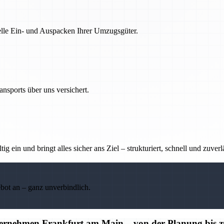
nelle Ein- und Auspacken Ihrer Umzugsgüter.
nsports über uns versichert.
g ein und bringt alles sicher ans Ziel – strukturiert, schnell und zuverl
ebot an – ganz unverbindlich.
ternehmen Frankfurt am Main – von der Planung bis 