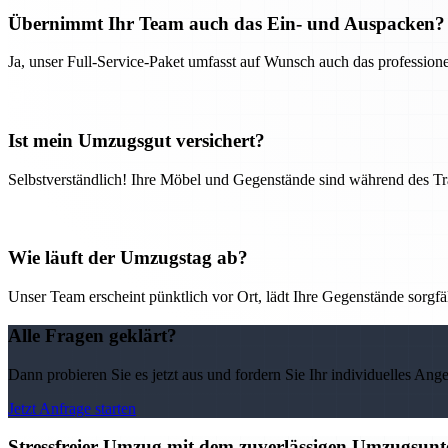
Übernimmt Ihr Team auch das Ein- und Auspacken?
Ja, unser Full-Service-Paket umfasst auf Wunsch auch das professio
Ist mein Umzugsgut versichert?
Selbstverständlich! Ihre Möbel und Gegenstände sind während des Tra
Wie läuft der Umzugstag ab?
Unser Team erscheint pünktlich vor Ort, lädt Ihre Gegenstände sorgfälti
Alle Fragen geklärt?
Dann probieren Sie es jetzt aus und fordern Sie Ihr individuelles Ang
Jetzt Anfrage starten
Stressfreier Umzug mit dem zuverlässigen Umzugsun