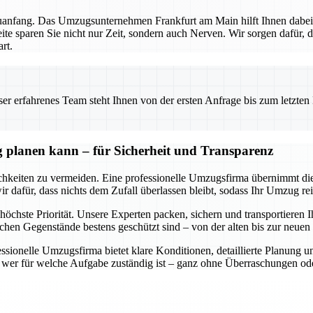
euanfang. Das Umzugsunternehmen Frankfurt am Main hilft Ihnen dabei,
ite sparen Sie nicht nur Zeit, sondern auch Nerven. Wir sorgen dafür, 
rt.
 erfahrenes Team steht Ihnen von der ersten Anfrage bis zum letzten Ka
 planen kann – für Sicherheit und Transparenz
keiten zu vermeiden. Eine professionelle Umzugsfirma übernimmt diese
dafür, dass nichts dem Zufall überlassen bleibt, sodass Ihr Umzug rei
höchste Priorität. Unsere Experten packen, sichern und transportieren I
ichen Gegenstände bestens geschützt sind – von der alten bis zur neu
essionelle Umzugsfirma bietet klare Konditionen, detaillierte Planung 
nd wer für welche Aufgabe zuständig ist – ganz ohne Überraschungen od