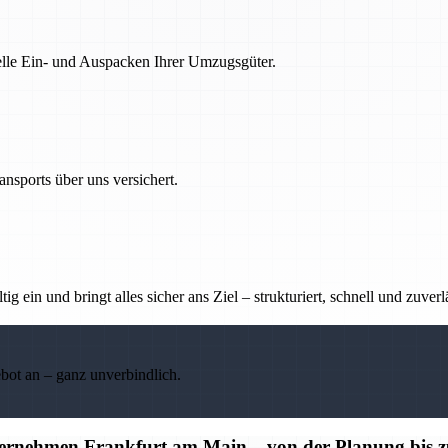
nelle Ein- und Auspacken Ihrer Umzugsgüter.
nsports über uns versichert.
g ein und bringt alles sicher ans Ziel – strukturiert, schnell und zuverl
ebot an – ganz unverbindlich.
ternehmen Frankfurt am Main – von der Planung bis 