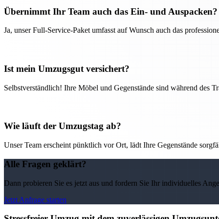
Übernimmt Ihr Team auch das Ein- und Auspacken?
Ja, unser Full-Service-Paket umfasst auf Wunsch auch das professio
Ist mein Umzugsgut versichert?
Selbstverständlich! Ihre Möbel und Gegenstände sind während des Tra
Wie läuft der Umzugstag ab?
Unser Team erscheint pünktlich vor Ort, lädt Ihre Gegenstände sorgfälti
Alle Fragen geklärt?
Dann probieren Sie es jetzt aus und fordern Sie Ihr individuelles Ang
Jetzt Anfrage starten
Stressfreier Umzug mit dem zuverlässigen Umzugsun