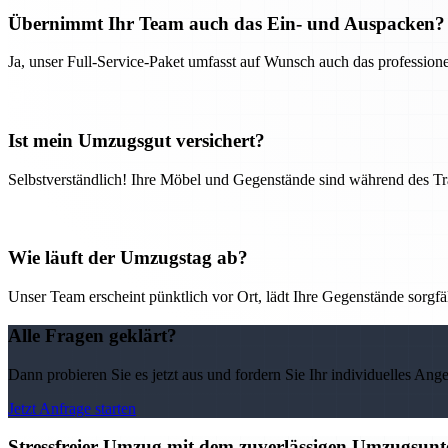
Übernimmt Ihr Team auch das Ein- und Auspacken?
Ja, unser Full-Service-Paket umfasst auf Wunsch auch das professio
Ist mein Umzugsgut versichert?
Selbstverständlich! Ihre Möbel und Gegenstände sind während des Tra
Wie läuft der Umzugstag ab?
Unser Team erscheint pünktlich vor Ort, lädt Ihre Gegenstände sorgfälti
Alle Fragen geklärt?
Dann probieren Sie es jetzt aus und fordern Sie Ihr individuelles Ang
Jetzt Anfrage starten
Stressfreier Umzug mit dem zuverlässigen Umzugsun