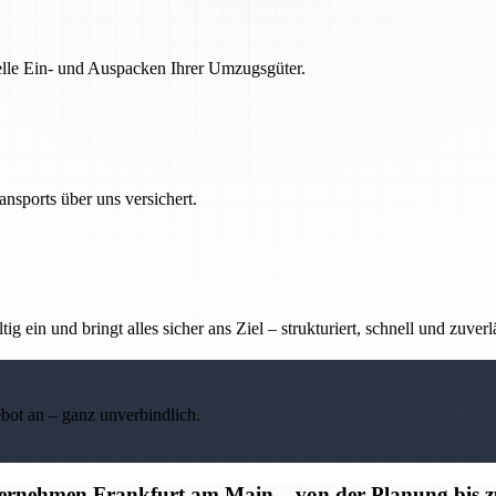
nelle Ein- und Auspacken Ihrer Umzugsgüter.
nsports über uns versichert.
g ein und bringt alles sicher ans Ziel – strukturiert, schnell und zuverl
ebot an – ganz unverbindlich.
ternehmen Frankfurt am Main – von der Planung bis 