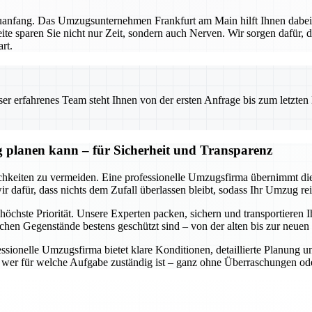
euanfang. Das Umzugsunternehmen Frankfurt am Main hilft Ihnen dabei,
ite sparen Sie nicht nur Zeit, sondern auch Nerven. Wir sorgen dafür, 
rt.
 erfahrenes Team steht Ihnen von der ersten Anfrage bis zum letzten Ka
 planen kann – für Sicherheit und Transparenz
keiten zu vermeiden. Eine professionelle Umzugsfirma übernimmt diese
dafür, dass nichts dem Zufall überlassen bleibt, sodass Ihr Umzug rei
höchste Priorität. Unsere Experten packen, sichern und transportieren I
ichen Gegenstände bestens geschützt sind – von der alten bis zur neu
essionelle Umzugsfirma bietet klare Konditionen, detaillierte Planung 
nd wer für welche Aufgabe zuständig ist – ganz ohne Überraschungen od