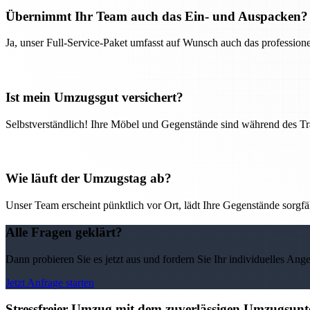
Übernimmt Ihr Team auch das Ein- und Auspacken?
Ja, unser Full-Service-Paket umfasst auf Wunsch auch das professio
Ist mein Umzugsgut versichert?
Selbstverständlich! Ihre Möbel und Gegenstände sind während des Tra
Wie läuft der Umzugstag ab?
Unser Team erscheint pünktlich vor Ort, lädt Ihre Gegenstände sorgfälti
Alle Fragen geklärt?
Dann probieren Sie es jetzt aus und fordern Sie Ihr individuelles Ang
Jetzt Anfrage starten
Stressfreier Umzug mit dem zuverlässigen Umzugsun