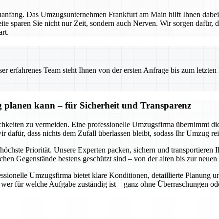
euanfang. Das Umzugsunternehmen Frankfurt am Main hilft Ihnen dabei,
ite sparen Sie nicht nur Zeit, sondern auch Nerven. Wir sorgen dafür, 
rt.
 erfahrenes Team steht Ihnen von der ersten Anfrage bis zum letzten Ka
 planen kann – für Sicherheit und Transparenz
keiten zu vermeiden. Eine professionelle Umzugsfirma übernimmt diese
dafür, dass nichts dem Zufall überlassen bleibt, sodass Ihr Umzug rei
höchste Priorität. Unsere Experten packen, sichern und transportieren I
ichen Gegenstände bestens geschützt sind – von der alten bis zur neu
essionelle Umzugsfirma bietet klare Konditionen, detaillierte Planung 
nd wer für welche Aufgabe zuständig ist – ganz ohne Überraschungen od