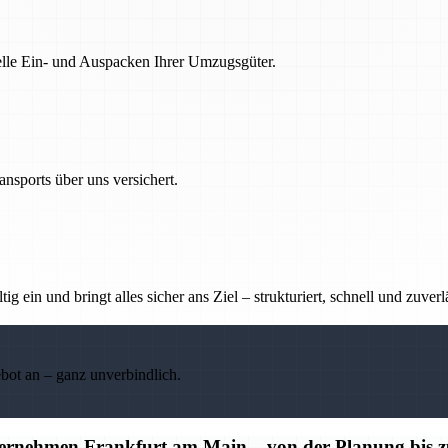
nelle Ein- und Auspacken Ihrer Umzugsgüter.
nsports über uns versichert.
g ein und bringt alles sicher ans Ziel – strukturiert, schnell und zuverl
ebot an – ganz unverbindlich.
ternehmen Frankfurt am Main – von der Planung bis 